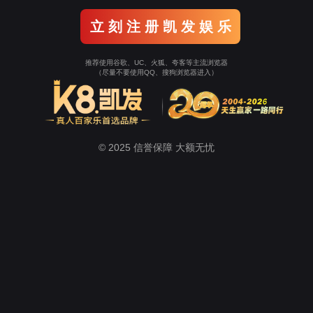
立 刻 注 册 凯 发 娱 乐
推荐使用谷歌、UC、火狐、夸客等主流浏览器
（尽量不要使用QQ、搜狗浏览器进入）
© 2025 信誉保障 大额无忧