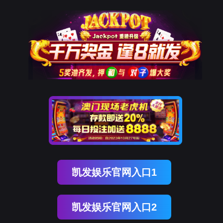
凯发娱乐官网入口1
凯发娱乐官网入口2